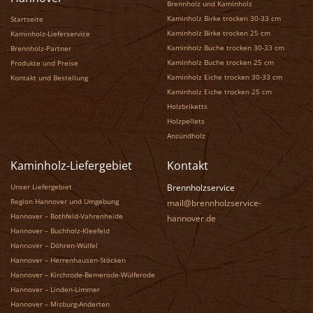
Brennholz und Kaminholz
Kaminholz Birke trocken 30-33 cm
Startseite
Kaminholz Birke trocken 25 cm
Kaminholz-Lieferservice
Kaminholz Buche trocken 30-33 cm
Brennholz-Partner
Kaminholz Buche trocken 25 cm
Produkte und Preise
Kaminholz Eiche trocken 30-33 cm
Kontakt und Bestellung
Kaminholz Eiche trocken 25 cm
Holzbriketts
Holzpellets
Anzündholz
Kaminholz-Liefergebiet
Kontakt
Unser Liefergebiet
Brennholzservice
Region Hannover und Umgebung
mail@brennholzservice-
Hannover – Bothfeld-Vahrenheide
hannover.de
Hannover – Buchholz-Kleefeld
Hannover – Döhren-Wülfel
Hannover – Herrenhausen-Stöcken
Hannover – Kirchrode-Bemerode-Wülferode
Hannover – Linden-Limmer
Hannover – Misburg-Anderten