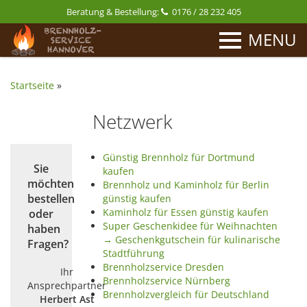
Beratung & Bestellung:
0176 / 28 232 405
MENU
Startseite
»
Netzwerk
Günstig Brennholz für Dortmund
Sie
kaufen
möchten
Brennholz und Kaminholz für Berlin
bestellen
günstig kaufen
Kaminholz für Essen günstig kaufen
oder
Super Geschenkidee für Weihnachten
haben
→ Geschenkgutschein für kulinarische
Fragen?
Stadtführung
Brennholzservice Dresden
Ihr
Brennholzservice Nürnberg
Ansprechpartner
Brennholzvergleich für Deutschland
Herbert Ast