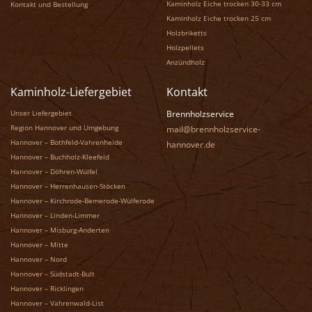
Kaminholz Eiche trocken 30-33 cm
Kontakt und Bestellung
Kaminholz Eiche trocken 25 cm
Holzbriketts
Holzpellets
Anzündholz
Kaminholz-Liefergebiet
Kontakt
Unser Liefergebiet
Brennholzservice
Region Hannover und Umgebung
mail@brennholzservice-
Hannover – Bothfeld-Vahrenheide
hannover.de
Hannover – Buchholz-Kleefeld
Hannover – Döhren-Wülfel
Hannover – Herrenhausen-Stöcken
Hannover – Kirchrode-Bemerode-Wülferode
Hannover – Linden-Limmer
Hannover – Misburg-Anderten
Hannover – Mitte
Hannover – Nord
Hannover – Südstadt-Bult
Hannover – Ricklingen
Hannover – Vahrenwald-List