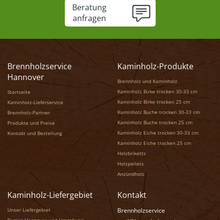
Beratung
anfragen
Brennholzservice
Kaminholz-Produkte
Hannover
Brennholz und Kaminholz
Kaminholz Birke trocken 30-33 cm
Startseite
Kaminholz Birke trocken 25 cm
Kaminholz-Lieferservice
Kaminholz Buche trocken 30-33 cm
Brennholz-Partner
Kaminholz Buche trocken 25 cm
Produkte und Preise
Kaminholz Eiche trocken 30-33 cm
Kontakt und Bestellung
Kaminholz Eiche trocken 25 cm
Holzbriketts
Holzpellets
Anzündholz
Kaminholz-Liefergebiet
Kontakt
Unser Liefergebiet
Brennholzservice
Region Hannover und Umgebung