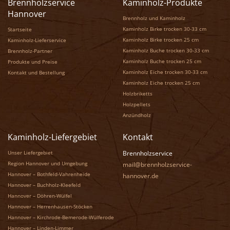
Brennholzservice
Kaminholz-Produkte
Hannover
Brennholz und Kaminholz
Kaminholz Birke trocken 30-33 cm
Startseite
Kaminholz Birke trocken 25 cm
Kaminholz-Lieferservice
Kaminholz Buche trocken 30-33 cm
Brennholz-Partner
Kaminholz Buche trocken 25 cm
Produkte und Preise
Kaminholz Eiche trocken 30-33 cm
Kontakt und Bestellung
Kaminholz Eiche trocken 25 cm
Holzbriketts
Holzpellets
Anzündholz
Kaminholz-Liefergebiet
Kontakt
Unser Liefergebiet
Brennholzservice
Region Hannover und Umgebung
mail@brennholzservice-
Hannover – Bothfeld-Vahrenheide
hannover.de
Hannover – Buchholz-Kleefeld
Hannover – Döhren-Wülfel
Hannover – Herrenhausen-Stöcken
Hannover – Kirchrode-Bemerode-Wülferode
Hannover – Linden-Limmer