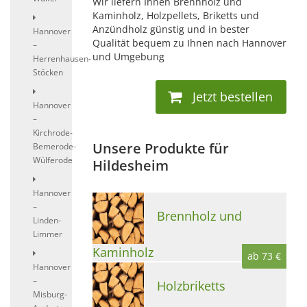
Wir liefern Ihnen Brennholz und
Kaminholz, Holzpellets, Briketts und
Anzündholz günstig und in bester
Hannover
Qualität bequem zu Ihnen nach Hannover
–
und Umgebung
Herrenhausen-
Stöcken
Jetzt bestellen
Hannover
–
Kirchrode-
Unsere Produkte für
Bemerode-
Wülferode
Hildesheim
Hannover
–
Brennholz und
Linden-
Limmer
Kaminholz
ab 73 €
Hannover
–
Holzbriketts
Misburg-