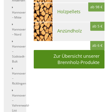
Anderten
ab 98 €
Holzpellets
Hannover
– Mitte
ab 5 €
Hannover
Anzündholz
– Nord
ab 6 €
Hannover
–
Zur Übersicht unserer
Südstadt-
Bult
Brennholz-Produkte
Hannover
–
Ricklingen
Hannover
–
Vahrenwald-
List