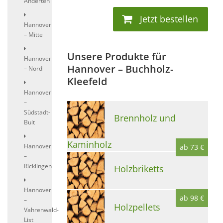
Anderten
Jetzt bestellen
Hannover
– Mitte
Unsere Produkte für
Hannover
Hannover – Buchholz-
– Nord
Kleefeld
Hannover
–
Südstadt-
Brennholz und
Bult
Kaminholz
Hannover
ab 73 €
–
Ricklingen
Holzbriketts
Hannover
ab 98 €
–
Holzpellets
Vahrenwald-
List