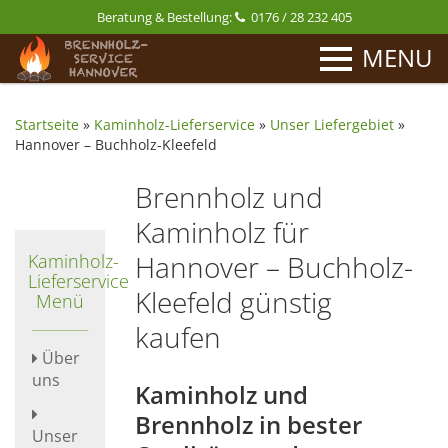
Beratung & Bestellung:
0176 / 28 232 405
MENU
Startseite
»
Kaminholz-Lieferservice
»
Unser Liefergebiet
»
Hannover – Buchholz-Kleefeld
Brennholz und
Kaminholz für
Hannover – Buchholz-
Kaminholz-
Lieferservice
Kleefeld günstig
Menü
kaufen
Über
uns
Kaminholz und
Brennholz in bester
Unser