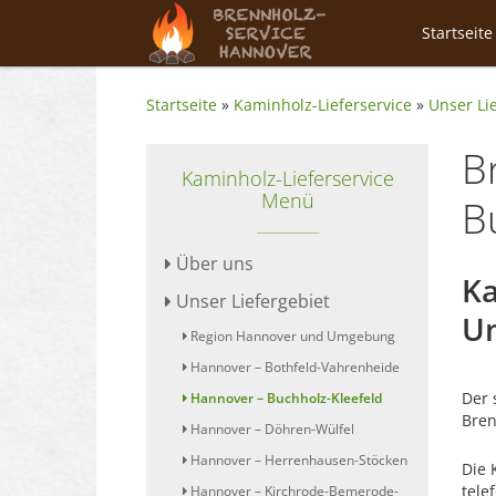
Startseite
Startseite
»
Kaminholz-Lieferservice
»
Unser Li
B
Kaminholz-Lieferservice
Menü
B
Über uns
Ka
Unser Liefergebiet
U
Region Hannover und Umgebung
Hannover – Bothfeld-Vahrenheide
Der 
Hannover – Buchholz-Kleefeld
Bren
Hannover – Döhren-Wülfel
Hannover – Herrenhausen-Stöcken
Die 
tele
Hannover – Kirchrode-Bemerode-