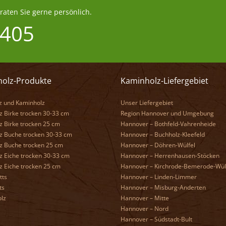
aten Sie gerne persönlich.
 405
olz-Produkte
Kaminholz-Liefergebiet
z und Kaminholz
Unser Liefergebiet
 Birke trocken 30-33 cm
Region Hannover und Umgebung
 Birke trocken 25 cm
Hannover – Bothfeld-Vahrenheide
z Buche trocken 30-33 cm
Hannover – Buchholz-Kleefeld
z Buche trocken 25 cm
Hannover – Döhren-Wülfel
z Eiche trocken 30-33 cm
Hannover – Herrenhausen-Stöcken
z Eiche trocken 25 cm
Hannover – Kirchrode-Bemerode-Wül
tts
Hannover – Linden-Limmer
ts
Hannover – Misburg-Anderten
lz
Hannover – Mitte
Hannover – Nord
Hannover – Südstadt-Bult