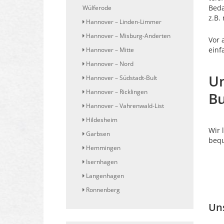
Beda
Wülferode
z.B.
Hannover – Linden-Limmer
Hannover – Misburg-Anderten
Vor 
einf
Hannover – Mitte
Hannover – Nord
Un
Hannover – Südstadt-Bult
Hannover – Ricklingen
Bu
Hannover – Vahrenwald-List
Hildesheim
Wir 
Garbsen
beq
Hemmingen
Isernhagen
Langenhagen
Ronnenberg
Un