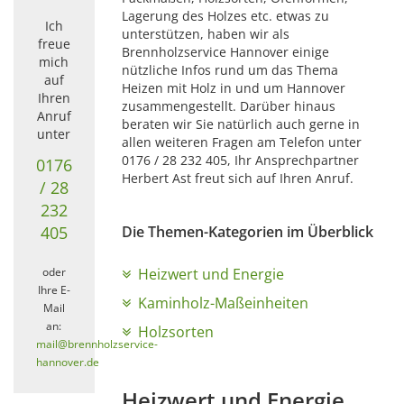
Lagerung des Holzes etc. etwas zu
Ich
unterstützen, haben wir als
freue
Brennholzservice Hannover einige
mich
nützliche Infos rund um das Thema
auf
Heizen mit Holz in und um Hannover
Ihren
zusammengestellt. Darüber hinaus
Anruf
beraten wir Sie natürlich auch gerne in
unter
allen weiteren Fragen am Telefon unter
0176 / 28 232 405, Ihr Ansprechpartner
0176
Herbert Ast freut sich auf Ihren Anruf.
/ 28
232
Die Themen-Kategorien im Überblick
405
oder
Heizwert und Energie
Ihre E-
Kaminholz-Maßeinheiten
Mail
an:
Holzsorten
mail@brennholzservice-
hannover.de
Heizwert und Energie