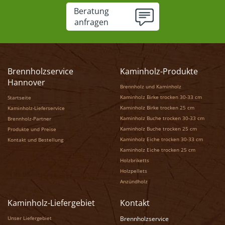
Beratung
anfragen
Brennholzservice
Kaminholz-Produkte
Hannover
Brennholz und Kaminholz
Kaminholz Birke trocken 30-33 cm
Startseite
Kaminholz Birke trocken 25 cm
Kaminholz-Lieferservice
Kaminholz Buche trocken 30-33 cm
Brennholz-Partner
Kaminholz Buche trocken 25 cm
Produkte und Preise
Kaminholz Eiche trocken 30-33 cm
Kontakt und Bestellung
Kaminholz Eiche trocken 25 cm
Holzbriketts
Holzpellets
Anzündholz
Kaminholz-Liefergebiet
Kontakt
Unser Liefergebiet
Brennholzservice