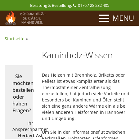
Beratung & Bestellung:
0176 / 28 232 405
MENU
Startseite
»
Kaminholz-Wissen
Das Heizen mit Brennholz, Briketts oder
Sie
Pellets ist etwas komplizierter als das
möchten
Thermostat einer Zentralheizung
bestellen
einzustellen, hat jedoch viele Vorteile und
oder
besonders bei Kaminen und Öfen stellt
haben
sich eine ganz andere Wärme ein als bei
Fragen?
vielen anderen Heizformen in Hannover
und Umgebung.
Ihr
Ansprechpartner
Um Sie in der Informationsflut zwischen
Herbert Ast
Packmaßen, Holzsorten, Ofenformen,