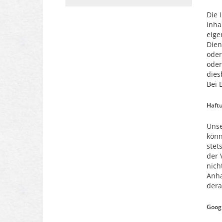
Die 
Inha
eige
Dien
oder
oder
dies
Bei 
Haftu
Unse
könn
stet
der 
nich
Anha
dera
Googl