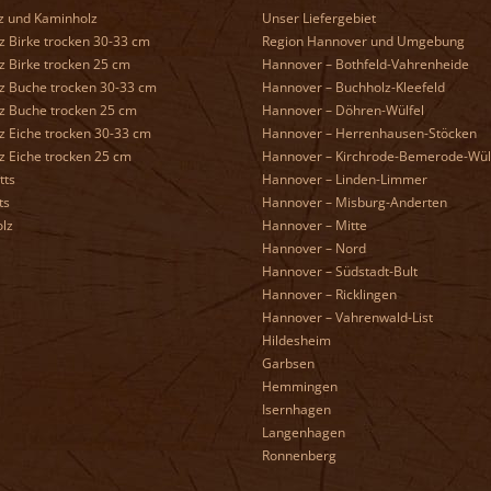
z und Kaminholz
Unser Liefergebiet
 Birke trocken 30-33 cm
Region Hannover und Umgebung
 Birke trocken 25 cm
Hannover – Bothfeld-Vahrenheide
z Buche trocken 30-33 cm
Hannover – Buchholz-Kleefeld
z Buche trocken 25 cm
Hannover – Döhren-Wülfel
z Eiche trocken 30-33 cm
Hannover – Herrenhausen-Stöcken
z Eiche trocken 25 cm
Hannover – Kirchrode-Bemerode-Wül
tts
Hannover – Linden-Limmer
ts
Hannover – Misburg-Anderten
lz
Hannover – Mitte
Hannover – Nord
Hannover – Südstadt-Bult
Hannover – Ricklingen
Hannover – Vahrenwald-List
Hildesheim
Garbsen
Hemmingen
Isernhagen
Langenhagen
Ronnenberg