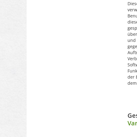
Dies
verw
Benu
dies
gesp
über
und 
gege
Auft
Verb
Soft
Funk
der 
dem 
Ge
Va