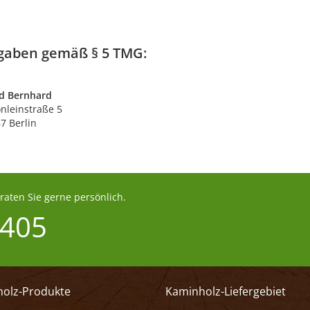
gaben gemäß § 5 TMG:
id Bernhard
nleinstraße 5
7 Berlin
aten Sie gerne persönlich.
 405
olz-Produkte
Kaminholz-Liefergebiet